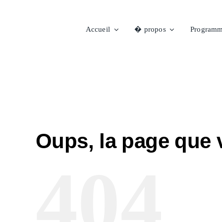
Passer
au
Accueil
� propos
Programm
contenu
Oups, la page que 
404