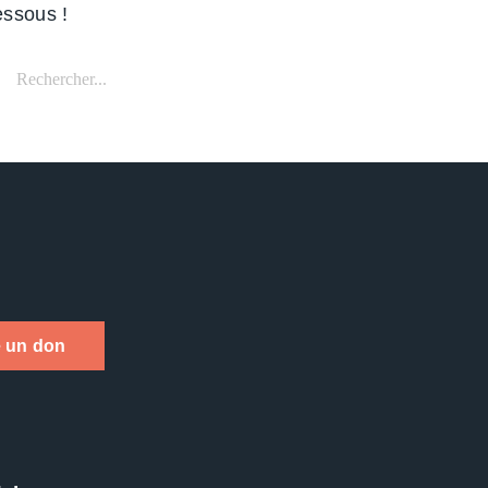
essous !
ercher:
e un don